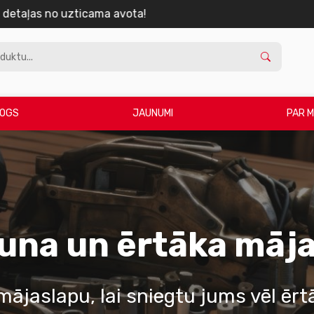
taļu? Atrodi to pie mums — vienkārši, ātri un ar garantiju kv
OGS
JAUNUMI
PAR 
auna un ērtāka māja
ājaslapu, lai sniegtu jums vēl ērtā