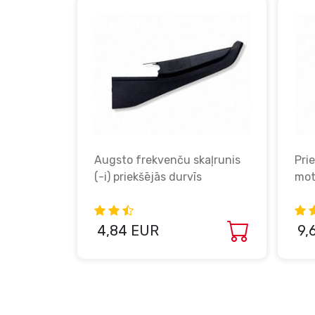
is
Augsto frekvenču skaļrunis
Pri
(-i) priekšējās durvīs
mot
4,84 EUR
9,