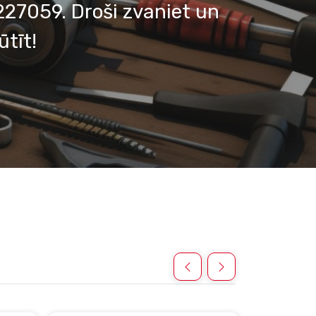
27059. Droši zvaniet un
tīt!