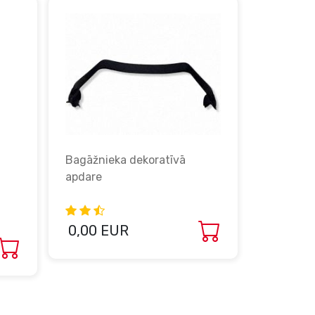
Bagāžnie
apdare
0,00 E
Bagāžnieka dekoratīvā
apdare
0,00 EUR