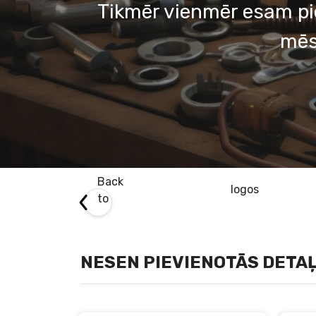
Tikmēr vienmēr esam pi
mēs
Back
logos
to
NESEN PIEVIENOTĀS DETA