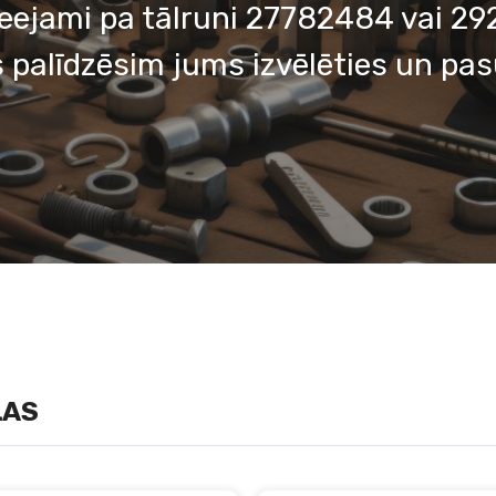
eejami pa tālruni 27782484 vai 292
 palīdzēsim jums izvēlēties un pasū
ĻAS