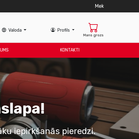
alitātei.
Valoda
Profils
Mans grozs
MUMS
KONTAKTI
slapa!
ku iepirkšanās pieredzi.