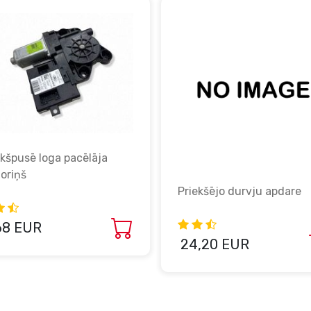
ekšpusē loga pacēlāja
oriņš
Priekšējo durvju apdare
68 EUR
24,20 EUR