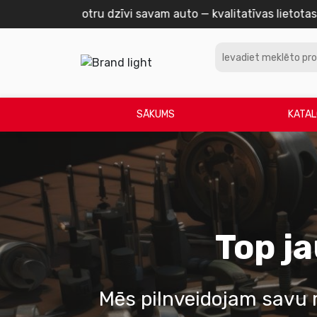
Meklē de
SĀKUMS
KATAL
Top j
Mēs pilnveidojam savu m